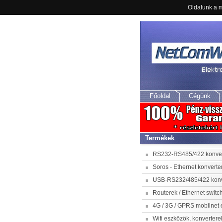
Oldalunk a m
ATC-1
Főoldal
Cégünk
Termékek
RS232-RS485/422 konver
Soros - Ethernet konverte
USB-RS232/485/422 konv
Routerek / Ethernet switc
4G / 3G / GPRS mobilnet
Wifi eszközök, konvertere