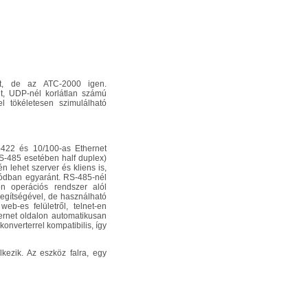
t, de az ATC-2000 igen.
t, UDP-nél korlátlan számú
l tökéletesen szimulálható
422 és 10/100-as Ethernet
(RS-485 esetében half duplex)
n lehet szerver és kliens is,
dban egyaránt. RS-485-nél
n operációs rendszer alól
egítségével, de használható
eb-es felületről, telnet-en
hernet oldalon automatikusan
onverterrel kompatibilis, így
kezik. Az eszköz falra, egy