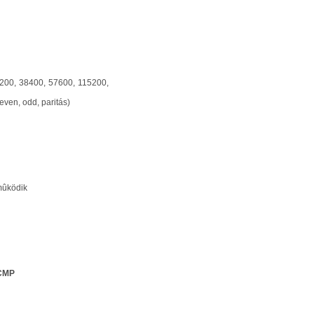
9200, 38400, 57600, 115200,
 even, odd, paritás)
 mûködik
ICMP