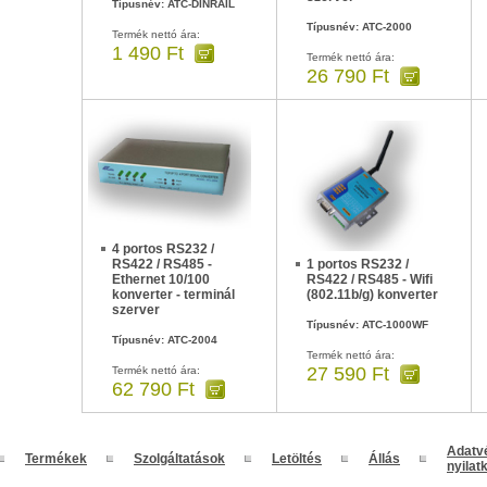
Típusnév: ATC-DINRAIL
Típusnév: ATC-2000
Termék nettó ára:
1 490 Ft
Termék nettó ára:
26 790 Ft
4 portos RS232 /
RS422 / RS485 -
1 portos RS232 /
Ethernet 10/100
RS422 / RS485 - Wifi
konverter - terminál
(802.11b/g) konverter
szerver
Típusnév: ATC-1000WF
Típusnév: ATC-2004
Termék nettó ára:
27 590 Ft
Termék nettó ára:
62 790 Ft
Adatv
Termékek
Szolgáltatások
Letöltés
Állás
nyilat