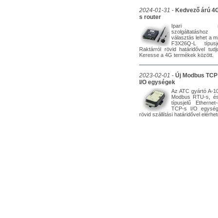
2024-01-31
-
Kedvező árú 4G
s router
Ipari mobil
szolgáltatásho
választás lehet a m
F3X26Q-L típusje
Raktárról rövid határidővel tudju
Keresse a 4G termékek között.
2023-02-01
-
Új Modbus TCP
I/O egységek
Az ATC gyártó A-10
Modbus RTU-s, és
típusjelű Etherne
TCP-s I/O egysége
rövid szállítási határidővel elérhe