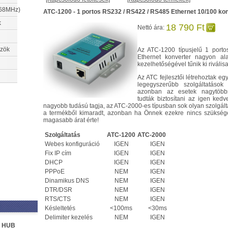
868MHz)
ATC-1200 - 1 portos RS232 / RS422 / RS485 Ethernet 10/100 ko
k
18 790 Ft
Nettó ára:
özök
Az ATC-1200 típusjelű 1 por
Ethernet konverter nagyon al
kezelhetőségével tűnik ki riválisa
Az ATC fejlesztői létrehoztak eg
legegyszerűbb szolgáltatások
azonban az esetek nagytöbb
tudták biztosítani az igen kedv
nagyobb tudású tagja, az ATC-2000-es típusban sok olyan szolgált
a termékből kimaradt, azonban ha Önnek ezekre nincs szüksége
magasabb árat érte!
Szolgáltatás
ATC-1200
ATC-2000
Webes konfiguráció
IGEN
IGEN
Fix IP cím
IGEN
IGEN
DHCP
IGEN
IGEN
PPPoE
NEM
IGEN
Dinamikus DNS
NEM
IGEN
DTR/DSR
NEM
IGEN
RTS/CTS
NEM
IGEN
Késleltetés
<100ms
<30ms
Delimiter kezelés
NEM
IGEN
5 HUB