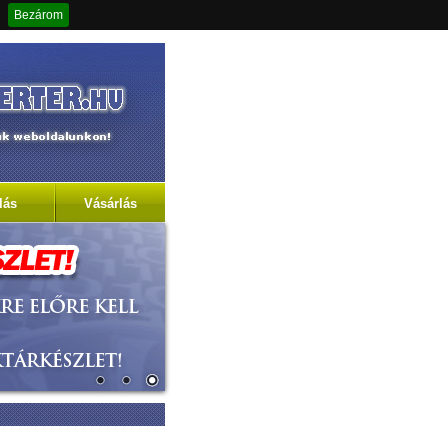
Bezárom
verter
lás
Vásárlás