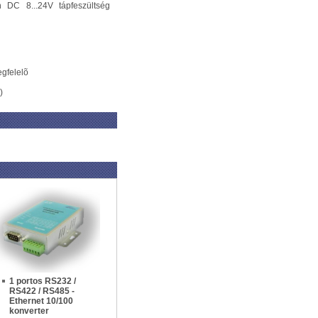
n DC 8...24V tápfeszültség
egfelelõ
)
1 portos RS232 /
RS422 / RS485 -
Ethernet 10/100
konverter