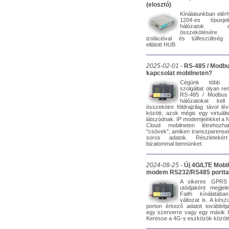
(elosztó)
Kínálatunkban elér
1204-es típusj
hálózatok csil
összekötésére
izolációval és túlfeszültség
ellátott HUB
2025-02-01
-
RS-485 / Modb
kapcsolat mobilneten?
Cégünk több 
szolgáltat olyan re
RS-485 / Modbus
hálózatokat kell
összekötni földrajzilag távol l
között, azok mégis egy virtuáli
látszódnak. IP modemjeinkkel 
Cloud mobilneten létrehozha
"csövek", amiken transzparense
soros adatok. Részletekér
bizalommal bennünket.
2024-08-25
-
Új 4G/LTE Mobil
modem RS232/RS485 portta
A sikeres GPRS
utódjaként megjel
Faith kínálatá
változat is. A kész
porton érkező adatot továbbítj
egy szerverre vagy egy másik 
Keresse a 4G-s eszközök között