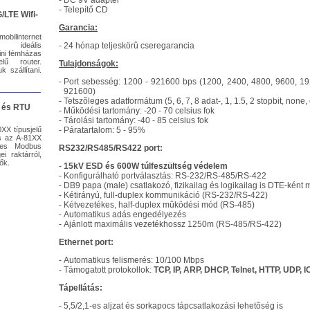
-
DC 9V adapter
-
Telepítő CD
/LTE Wifi-
Garancia:
internet
z ideális
-
24 hónap teljeskörû cseregarancia
ini fémházas
lű router.
Tulajdonságok:
k szállítani.
-
Port sebesség: 1200 - 921600 bps (1200, 2400, 4800, 9600, 1
921600)
-
Tetszõleges adatformátum (5, 6, 7, 8 adat-, 1, 1.5, 2 stopbit, none,
 és RTU
-
Működési tartomány: -20 - 70 celsius fok
-
Tárolási tartomány: -40 - 85 celsius fok
XX típusjelű
-
Páratartalom: 5 - 95%
 az A-81XX
t-es Modbus
RS232/RS485/RS422 port:
i raktárról,
tők.
-
15kV ESD és 600W túlfeszültség védelem
-
Konfigurálható portválasztás: RS-232/RS-485/RS-422
-
DB9 papa (male) csatlakozó, fizikailag és logikailag is DTE-ként
-
Kétirányú, full-duplex kommunikáció (RS-232/RS-422)
-
Kétvezetékes, half-duplex mûködési mód (RS-485)
-
Automatikus adás engedélyezés
-
Ajánlott maximális vezetékhossz 1250m (RS-485/RS-422)
Ethernet port:
-
Automatikus felismerés: 10/100 Mbps
-
Támogatott protokollok:
TCP, IP, ARP, DHCP, Telnet, HTTP, UDP, 
Tápellátás:
-
5,5/2,1-es aljzat és sorkapocs tápcsatlakozási lehetõség is