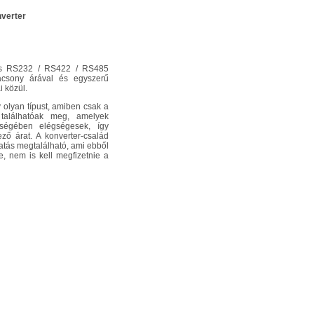
nverter
tos RS232 / RS422 / RS485
acsony árával és egyszerű
i közül.
y olyan típust, amiben csak a
 találhatóak meg, amelyek
ségében elégségesek, így
ező árat. A konverter-család
atás megtalálható, ami ebből
, nem is kell megfizetnie a