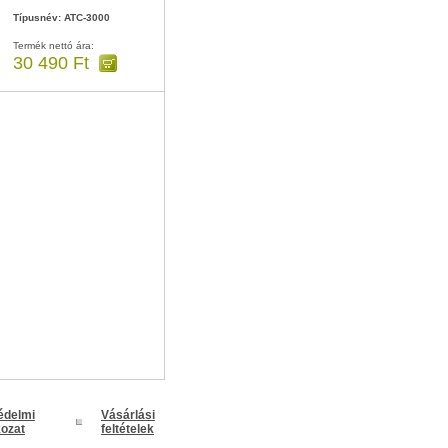
Típusnév: ATC-3000
Termék nettó ára:
30 490 Ft
édelmi
Vásárlási
kozat
feltételek