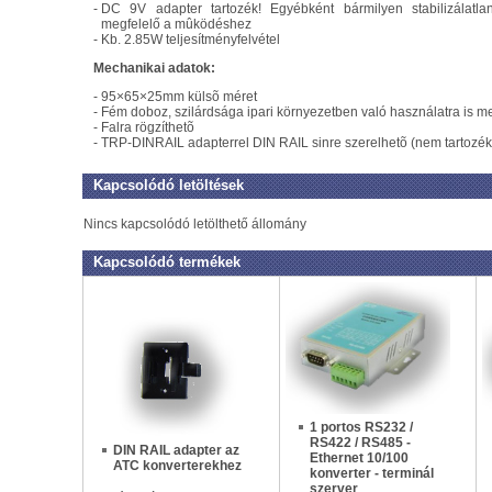
-
DC 9V adapter tartozék! Egyébként bármilyen stabilizálatla
megfelelő a mûködéshez
-
Kb. 2.85W teljesítményfelvétel
Mechanikai adatok:
-
95×65×25mm külsõ méret
-
Fém doboz, szilárdsága ipari környezetben való használatra is m
-
Falra rögzíthetõ
-
TRP-DINRAIL adapterrel DIN RAIL sinre szerelhetõ (nem tartozék
Kapcsolódó letöltések
Nincs kapcsolódó letölthető állomány
Kapcsolódó termékek
1 portos RS232 /
RS422 / RS485 -
DIN RAIL adapter az
Ethernet 10/100
ATC konverterekhez
konverter - terminál
szerver