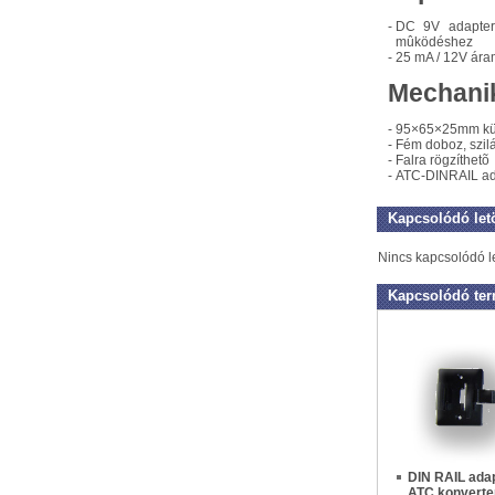
-
DC 9V adapter 
mûködéshez
-
25 mA / 12V áram
Mechanik
-
95×65×25mm kü
-
Fém doboz, szilá
-
Falra rögzíthetõ
-
ATC-DINRAIL ada
Kapcsolódó let
Nincs kapcsolódó l
Kapcsolódó te
DIN RAIL adap
ATC konverte