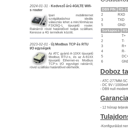
2024-01-31
-
Kedvező árú 4G/LTE Wifi-
DB9 PIN
RS-2
s router
2
RXD
Ipari mobilinternet
szolgáltatáshoz ideális
3
TXD
választás lehet a mini fémházas
5
GND
F3X26Q-L típusjelű router.
Raktárról rövid határidővel tudjuk szállítani.
Sorkapocs
RS
Keresse a 4G termékek között.
1
T+
2
T-
2023-02-01
-
Új Modbus TCP és RTU
3
R+
I/O egységek
4
R-
Az ATC gyártó A-10XX típusjelű
5
DC
Modbus RTU-s, és az A-81XX
típusjelű Ethernet-es Modbus
6
GN
TCP-s I/O egységei raktárról,
rövid szállítási határidővel elérhetők.
Doboz ta
-
ATC-277MM-SC tí
-
DC 9V / 1000mA
-
DB9 null mode
Garancia
-
12 hónap teljes
Tulajdon
-
Konfigurálást ne