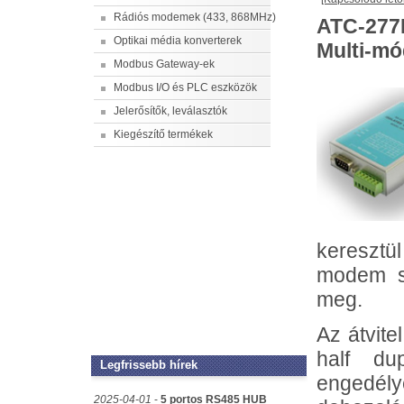
Rádiós modemek (433, 868MHz)
ATC-277
Optikai média konverterek
Multi-mó
Modbus Gateway-ek
Modbus I/O és PLC eszközök
Jelerősítők, leválasztók
Kiegészítő termékek
keresztü
modem sz
meg.
Az átvite
half du
Legfrissebb hírek
engedél
2025-04-01
-
5 portos RS485 HUB