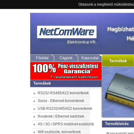
Oldalunk a megfelelő működéshez 
ATC-277MM-SC - RS232 / RS422 / RS48
Főoldal
Cégünk
Kapcsolat
Termékek
Termékek
RS232-RS485/422 konverterek
Soros - Ethernet konverterek
USB-RS232/485/422 konverterek
Routerek / Ethernet switchek
Termékleírás
4G / 3G / GPRS mobilnet eszközök
Wifi eszközök, konverterek
[Kapcsolódó letö