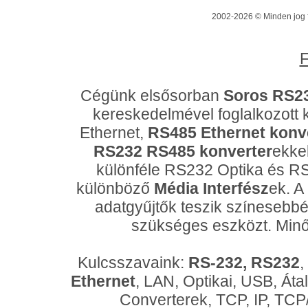
2002-2026 © Minden jog f
F
Cégünk elsősorban
Soros RS23
kereskedelmével foglalkozott
Ethernet,
RS485 Ethernet konv
RS232 RS485 konverter
ekkel
különféle RS232 Optika és RS4
különböző
Média Interfész
ek. A
adatgyűjtők teszik színesebbé
szükséges eszközt. Minő
Kulcsszavaink:
RS-232, RS232
,
Ethernet
, LAN, Optikai, USB, Áta
Converterek, TCP, IP, TCP/