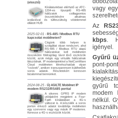
dobozolás
(elosztó)
vagy egy
Kínálatunkban elérhető az ATC-
1204-es típusjelű RS-485
hálózatok csillagpontos
szerelhet
összekötésére alkalmas
izolációval és túlfeszültség védelemmel
ellátott HUB
Az
RS2
sebessé
2025-02-01
-
RS-485 / Modbus RTU
kapcsolat mobilneten?
kbps
. H
Cégünk több helyen is
igényel.
szolgáltat olyan rendszert, ahol
RS-485 / Modbus RTU alapú
hálózatokat kell mobilneten
összekötni földrajzilag távol lévő eszközök
Gyűrű ü
között, azok mégis egy virtuális hálózatnak
látszódnak. IP modemjeinkkel a NetComWare
pont-p
Cloud mobilneten létrehozhatóak olyan
"csövek", amiken transzparensen küldhetőek
kialakít
soros adatok. Részletekért keressen
bizalommal bennünket.
kiegészí
gyűrű t
2024-08-25
-
Új 4G/LTE Mobilnet IP
modem RS232/RS485 porttal
modem h
A sikeres GPRS IP modem
utódjaként megjelent a Four-
nélkül. 
Faith kínálatában a 4G-s
változat is. A készülék a soros
használh
porton érkező adatot továbbítja mobilneten
egy szerverre vagy egy másik IP modemre.
Keresse a 4G-s eszközök között.
Csatlako