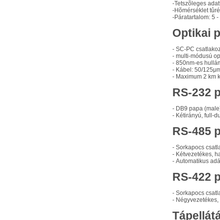
-
Tetszõleges ada
-
Hõmérséklet tûrés
-
Páratartalom: 5 
Optikai p
-
SC-PC csatlako
-
multi-módusú opt
-
850nm-es hullá
-
Kábel: 50/125μ
-
Maximum 2 km k
RS-232 p
-
DB9 papa (male)
-
Kétirányú, full
RS-485 p
-
Sorkapocs csatl
-
Kétvezetékes, h
-
Automatikus ad
RS-422 p
-
Sorkapocs csatl
-
Négyvezetékes, 
Tápellát