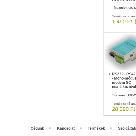
Típusnév: ATC-
Termék nettó ára
1 490 Ft
RS232 / RS42
- Mono-módus
modem SC
csatlakozóval
Típusnév: ATC-
Termék nettó ára
28 290 Ft
Cégünk
Kapcsolat
Termékek
Szolgálta