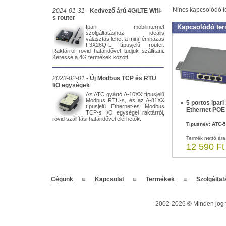
Nincs kapcsolódó l
2024-01-31
-
Kedvező árú 4G/LTE Wifi-
s router
Kapcsolódó te
Ipari mobilinternet
szolgáltatáshoz ideális
választás lehet a mini fémházas
F3X26Q-L típusjelű router.
Raktárról rövid határidővel tudjuk szállítani.
Keresse a 4G termékek között.
2023-02-01
-
Új Modbus TCP és RTU
I/O egységek
Az ATC gyártó A-10XX típusjelű
Modbus RTU-s, és az A-81XX
5 portos ipari
típusjelű Ethernet-es Modbus
Ethernet POE
TCP-s I/O egységei raktárról,
rövid szállítási határidővel elérhetők.
Típusnév: ATC-
Termék nettó ára
12 590 Ft
Cégünk
Kapcsolat
Termékek
Szolgálta
2002-2026 © Minden jog f