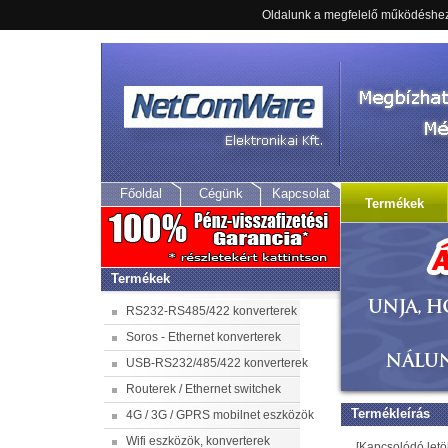
Oldalunk a megfelelő működéshez 
ATC-205 - 5 porto
Főoldal
Cégünk
Kapcsolat
Termékek
Termékek
RS232-RS485/422 konverterek
Soros - Ethernet konverterek
USB-RS232/485/422 konverterek
Routerek / Ethernet switchek
Termékleírás
4G / 3G / GPRS mobilnet eszközök
Wifi eszközök, konverterek
[Kapcsolódó letö