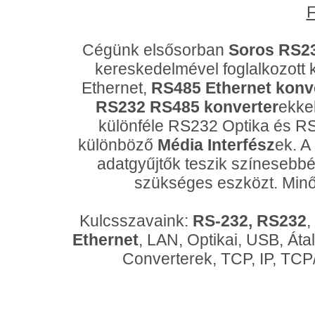
F
Cégünk elsősorban
Soros RS23
kereskedelmével foglalkozott
Ethernet,
RS485 Ethernet konv
RS232 RS485 konverter
ekkel
különféle RS232 Optika és RS4
különböző
Média Interfész
ek. A
adatgyűjtők teszik színesebbé
szükséges eszközt. Minő
Kulcsszavaink:
RS-232, RS232
,
Ethernet
, LAN, Optikai, USB, Áta
Converterek, TCP, IP, TCP/