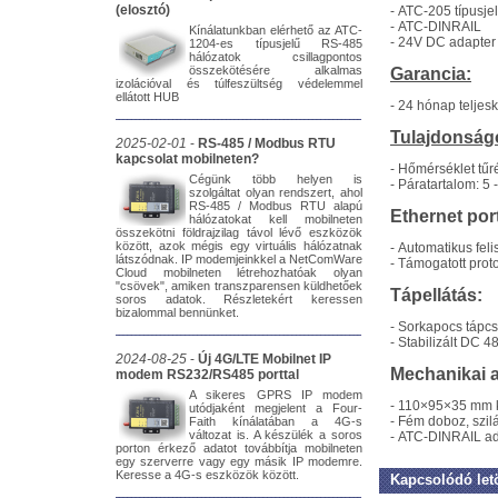
(elosztó)
-
ATC-205 típusjel
-
ATC-DINRAIL
Kínálatunkban elérhető az ATC-
-
24V DC adapter
1204-es típusjelű RS-485
hálózatok csillagpontos
összekötésére alkalmas
Garancia:
izolációval és túlfeszültség védelemmel
ellátott HUB
-
24 hónap teljes
Tulajdonság
2025-02-01
-
RS-485 / Modbus RTU
kapcsolat mobilneten?
-
Hőmérséklet tűré
Cégünk több helyen is
-
Páratartalom: 5 
szolgáltat olyan rendszert, ahol
RS-485 / Modbus RTU alapú
Ethernet por
hálózatokat kell mobilneten
összekötni földrajzilag távol lévő eszközök
között, azok mégis egy virtuális hálózatnak
-
Automatikus fel
látszódnak. IP modemjeinkkel a NetComWare
-
Támogatott proto
Cloud mobilneten létrehozhatóak olyan
"csövek", amiken transzparensen küldhetőek
Tápellátás:
soros adatok. Részletekért keressen
bizalommal bennünket.
-
Sorkapocs tápcs
-
Stabilizált DC 4
2024-08-25
-
Új 4G/LTE Mobilnet IP
Mechanikai 
modem RS232/RS485 porttal
A sikeres GPRS IP modem
-
110×95×35
mm k
utódjaként megjelent a Four-
-
Fém doboz, szilá
Faith kínálatában a 4G-s
változat is. A készülék a soros
-
ATC-DINRAIL ada
porton érkező adatot továbbítja mobilneten
egy szerverre vagy egy másik IP modemre.
Keresse a 4G-s eszközök között.
Kapcsolódó let