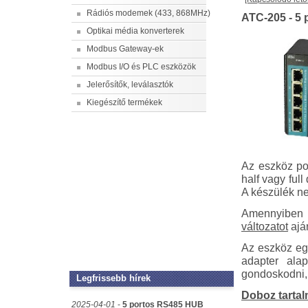
Rádiós modemek (433, 868MHz)
ATC-205 - 5 
Optikai média konverterek
Modbus Gateway-ek
Modbus I/O és PLC eszközök
Jelerősítők, leválasztók
Kiegészítő termékek
Az eszköz po
half vagy ful
A készülék n
Amennyiben m
változatot
aján
Az eszköz egy
adapter ala
gondoskodni,
Legfrissebb hírek
Doboz tartal
2025-04-01
-
5 portos RS485 HUB